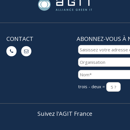
CONTACT
ABONNEZ-VOUS À 


trois - deux =
Suivez l'AGIT France