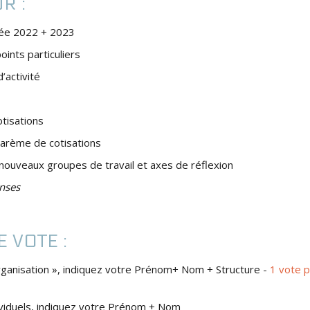
UR :
nnée 2022 + 2023
ints particuliers
’activité
tisations
Barème de cotisations
 nouveaux groupes de travail et axes de réflexion
nses
 VOTE :
rganisation », indiquez votre Prénom+ Nom + Structure -
1 vote p
ividuels, indiquez votre Prénom + Nom