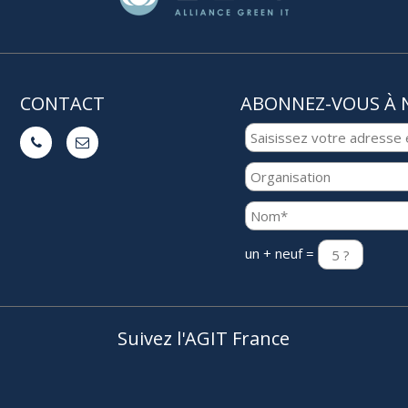
CONTACT
ABONNEZ-VOUS À 


un + neuf =
Suivez l'AGIT France