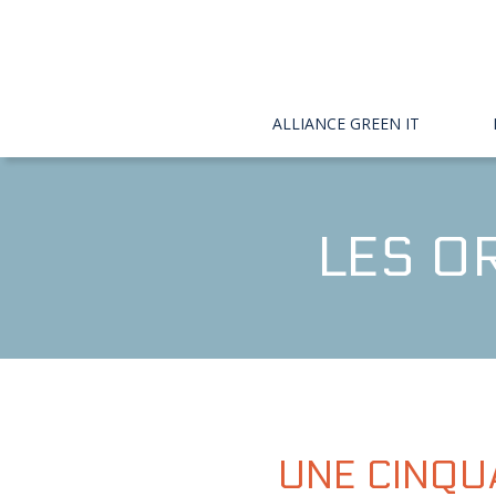
ALLIANCE GREEN IT
LES O

UNE CINQU