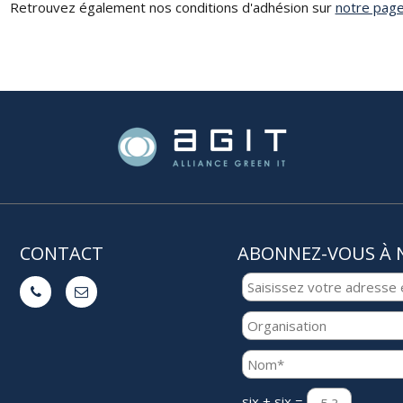
Retrouvez également nos conditions d'adhésion sur
notre pag
CONTACT
ABONNEZ-VOUS À 


six + six =