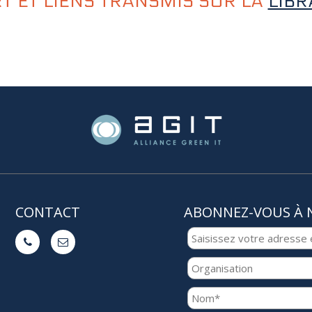
T ET LIENS TRANSMIS SUR LA
LIBR
CONTACT
ABONNEZ-VOUS À 

