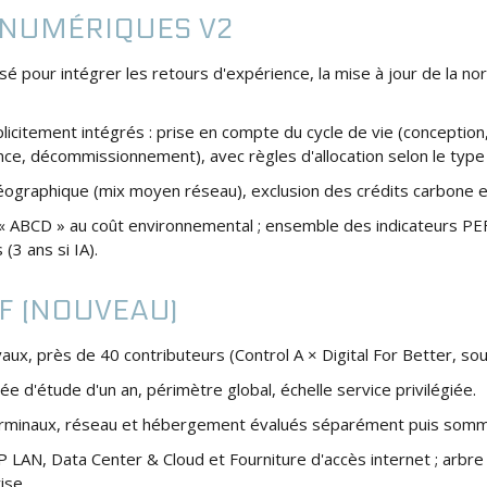
 NUMÉRIQUES V2
isé pour intégrer les retours d'expérience, la mise à jour de la n
licitement intégrés : prise en compte du cycle de vie (conception
e, décommissionnement), avec règles d'allocation selon le type d
géographique (mix moyen réseau), exclusion des crédits carbone et
 « ABCD » au coût environnemental ; ensemble des indicateurs PEF
 (3 ans si IA).
IF (NOUVEAU)
ux, près de 40 contributeurs (Control A × Digital For Better, sout
rée d'étude d'un an, périmètre global, échelle service privilégiée.
terminaux, réseau et hébergement évalués séparément puis som
CP LAN, Data Center & Cloud et Fourniture d'accès internet ; arbr
ise.