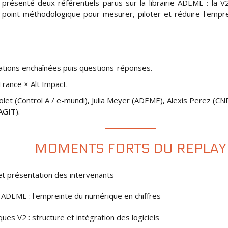
 présenté deux référentiels parus sur la librairie ADEME : la
 point méthodologique pour mesurer, piloter et réduire l'empr
ations enchaînées puis questions-réponses.
France × Alt Impact.
olet (Control A / e-mundi), Julia Meyer (ADEME), Alexis Perez (CN
AGIT).
MOMENTS FORTS DU REPLAY
 et présentation des intervenants
ADEME : l'empreinte du numérique en chiffres
es V2 : structure et intégration des logiciels