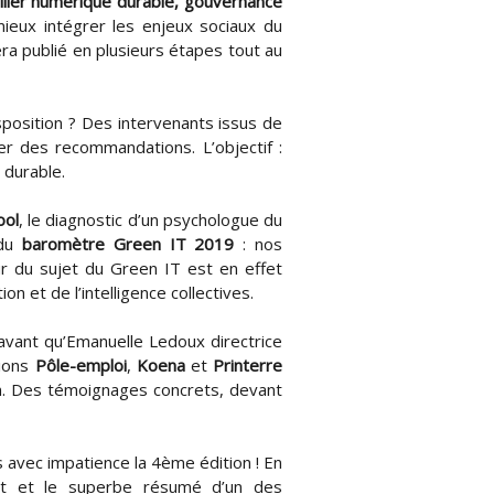
lier numérique durable, gouvernance
mieux intégrer les enjeux sociaux du
ra publié en plusieurs étapes tout au
sposition ? Des intervenants issus de
r des recommandations. L’objectif :
 durable.
ool
, le diagnostic d’un psychologue du
 du
baromètre Green IT 2019
: nos
our du sujet du Green IT est en effet
n et de l’intelligence collectives.
avant qu’Emanuelle Ledoux directrice
tions
Pôle-emploi
,
Koena
et
Printerre
ion. Des témoignages concrets, devant
 avec impatience la 4ème édition ! En
ent et le superbe résumé d’un des