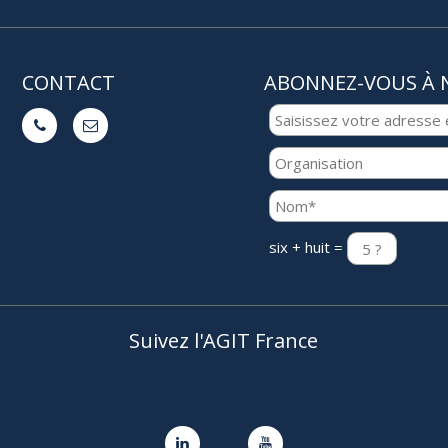
CONTACT
ABONNEZ-VOUS À 


six + huit =
Suivez l'AGIT France

