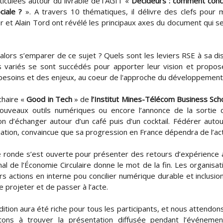
iculées autour du livrable de l’AGIT «
Décideurs : comment conci
ciale ?
». A travers 10 thématiques, il délivre des clefs pour 
r et Alain Tord ont révélé les principaux axes du document qui se
lors s’emparer de ce sujet ? Quels sont les leviers RSE à sa di
 variés se sont succédés pour apporter leur vision et propose
 besoins et des enjeux, au coeur de l'approche du développement
chaire «
Good in Tech
» de
l’Institut Mines-Télécom
Business Sch
 nouveaux outils numériques ou encore l’annonce de la sortie
ion d’échanger autour d’un café puis d’un cocktail. Fédérer aut
ation, convaincue que sa progression en France dépendra de l’actio
le ronde s’est ouverte pour présenter des retours d’expérience 
nal de l’Économie Circulaire donne le mot de la fin. Les organisa
urs actions en interne pou concilier numérique durable et inclus
e projeter et de passer à l’acte.
tion aura été riche pour tous les participants, et nous attendons
itons à trouver la présentation diffusée pendant l’événem