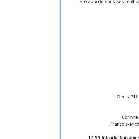
été abordé sous ses multipl
Denis GUI
Corinn
François-Mic
14:55 Introduction aux 