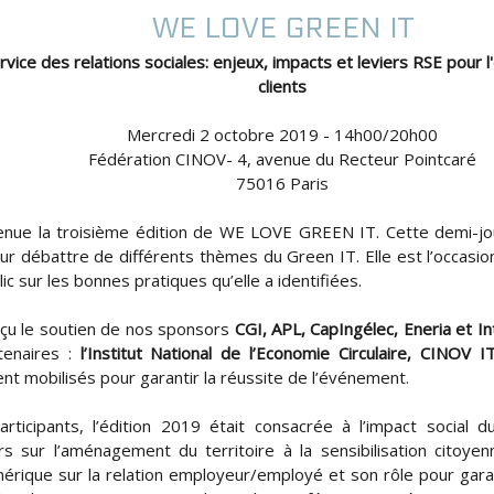
WE LOVE GREEN IT
ice des relations sociales: enjeux, impacts et leviers RSE pour l
clients
Mercredi 2 octobre 2019 - 14h00/20h00
Fédération CINOV- 4, avenue du Recteur Pointcaré
75016 Paris
enue la troisième édition de WE LOVE GREEN IT. Cette demi-j
r débattre de différents thèmes du Green IT. Elle est l’occasio
ic sur les bonnes pratiques qu’elle a identifiées.
çu le soutien de nos sponsors
CGI, APL, CapIngélec, Eneria et In
tenaires :
l’Institut National de l’Economie Circulaire, CINOV
t mobilisés pour garantir la réussite de l’événement.
rticipants, l’édition 2019 était consacrée à l’impact social
s sur l’aménagement du territoire à la sensibilisation citoye
érique sur la relation employeur/employé et son rôle pour garanti