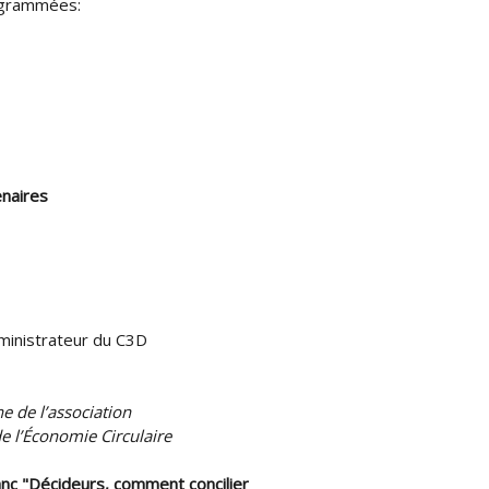
rogrammées:
enaires
ministrateur du C3D
e de l’association
e l’Économie Circulaire
anc "Décideurs, comment concilier