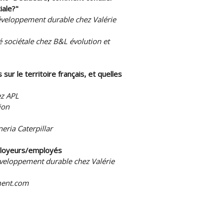
iale?"
éveloppement durable chez Valérie
é sociétale chez B&L évolution et
r le territoire français, et quelles
ez APL
ion
ria Caterpillar
mployeurs/employés
éveloppement durable chez Valérie
ment.com