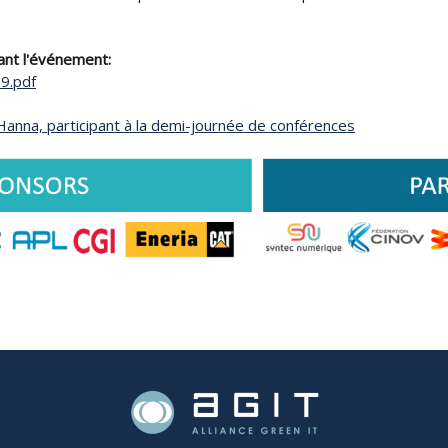
ant l'événement:
9.pdf
anna, participant à la demi-journée de conférences