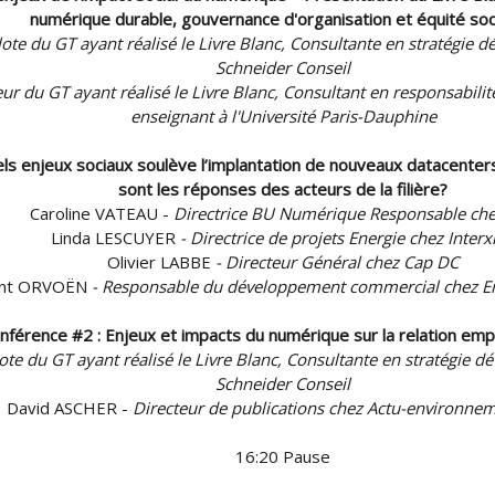
numérique durable, gouvernance d'organisation et équité soc
lote du GT ayant réalisé le Livre Blanc,
Consultante en stratégie d
Schneider Conseil
ur du GT ayant réalisé le Livre Blanc, Consultant en responsabilit
enseignant à l'Université Paris-Dauphine
s enjeux sociaux soulève l’implantation de nouveaux datacenters su
sont les réponses des acteurs de la filière?
Caroline VATEAU
-
Directrice BU Numérique Responsable ch
Linda LESCUYER
- Directrice de projets Energie chez Interx
Olivier LABBE
- Directeur Général chez Cap DC
ent ORVOËN
- Responsable du développement commercial chez Ene
nférence #2 : Enjeux et impacts du numérique sur la relation e
lote du GT ayant réalisé le Livre Blanc,
Consultante en stratégie d
Schneider Conseil
David ASCHER -
Directeur de publications chez Actu-environne
16:20 Pause