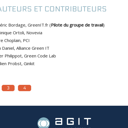
AUTEURS ET CONTRIBUTEURS
éric Bordage, GreenIT.fr (
Pilote du groupe de travail
)
nique Ortoli, Novevia
re Choplain, PCI
en Daniel, Alliance Green IT
ier Philippot, Green Code Lab
lien Probst, Ginkit
3
4