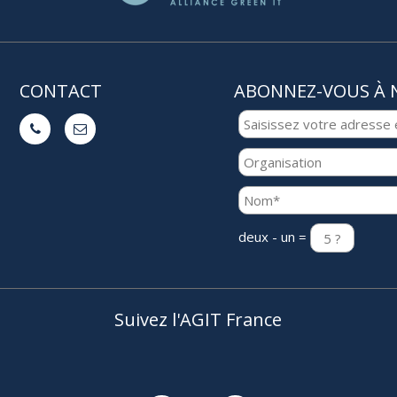
CONTACT
ABONNEZ-VOUS À 


deux - un =
Suivez l'AGIT France