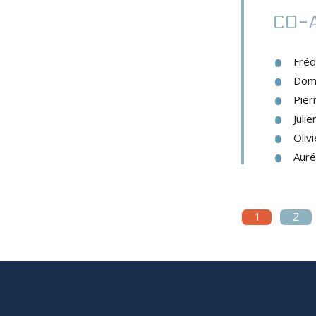
CO-
Fréd
Domi
Pier
Juli
Oliv
Auré
1
2