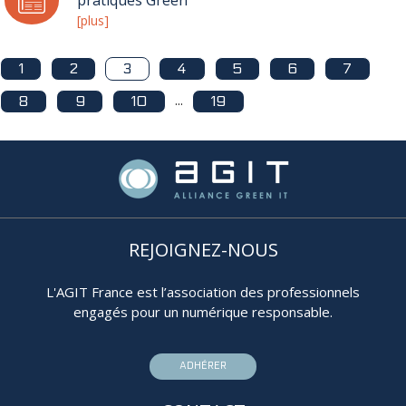
[plus]
1
2
3
4
5
6
7
...
8
9
10
19
REJOIGNEZ-NOUS
L'AGIT France est l’association des professionnels
engagés pour un numérique responsable.
ADHÉRER