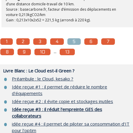
d’une distance domicile-travail de 10 km.
Source : basecarbone.fr, facteur d’émission des déplacements en
voiture 0,213kgCO2/km
Gain : 0,213x10x2x52 = 221,5 kg (arrondi à 220 kg).
1
2
3
4
5
6
7
...
8
9
10
13
Livre Blanc : Le Cloud est-il Green ?
Préambule : le Cloud, kesako ?
Idée reçue #1 : il permet de réduire le nombre
d'équipements
Idée reçue #2 : il évite copie et stockages inutiles
Idée reçue #3 : il réduit l'empreinte GES des
collaborateurs
idée reçue #4 : il permet de piloter sa consommation d'IT
pour l'optim