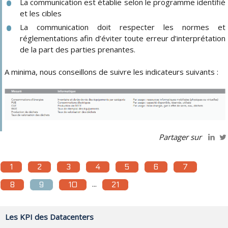
La communication est établie selon le programme identifié
et les cibles
La communication doit respecter les normes et
réglementations afin d’éviter toute erreur d’interprétation
de la part des parties prenantes.
A minima, nous conseillons de suivre les indicateurs suivants :
Partager sur
1
2
3
4
5
6
7
...
8
9
10
21
Les KPI des Datacenters