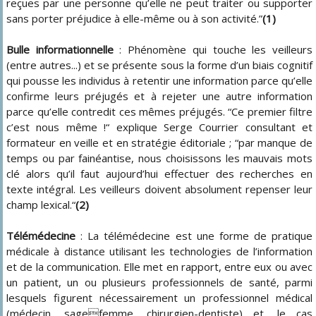
reçues par une personne qu’elle ne peut traiter ou supporter
sans porter préjudice à elle-même ou à son activité.”
(1)
Bulle informationnelle
: Phénomène qui touche les veilleurs
(entre autres...) et se présente sous la forme d’un biais cognitif
qui pousse les individus à retentir une information parce qu’elle
confirme leurs préjugés et à rejeter une autre information
parce qu’elle contredit ces mêmes préjugés. “Ce premier filtre
c’est nous même !“ explique Serge Courrier consultant et
formateur en veille et en stratégie éditoriale ; “par manque de
temps ou par fainéantise, nous choisissons les mauvais mots
clé alors qu’il faut aujourd’hui effectuer des recherches en
texte intégral. Les veilleurs doivent absolument repenser leur
champ lexical.“
(2)
Télémédecine
: La télémédecine est une forme de pratique
médicale à distance utilisant les technologies de l’information
et de la communication. Elle met en rapport, entre eux ou avec
un patient, un ou plusieurs professionnels de santé, parmi
lesquels figurent nécessairement un professionnel médical
(médecin, sagefemme, chirurgien-dentiste) et, le cas