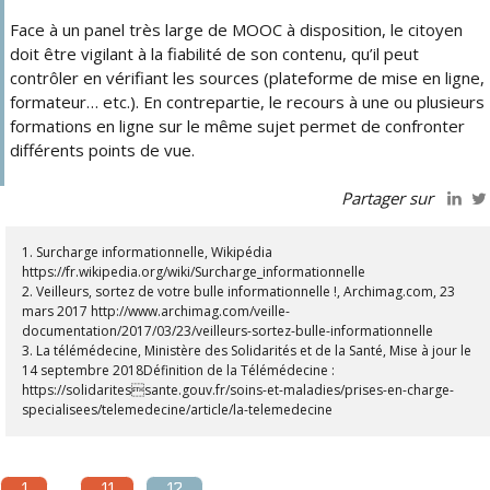
Face à un panel très large de MOOC à disposition, le citoyen
doit être vigilant à la fiabilité de son contenu, qu’il peut
contrôler en vérifiant les sources (plateforme de mise en ligne,
formateur… etc.). En contrepartie, le recours à une ou plusieurs
formations en ligne sur le même sujet permet de confronter
différents points de vue.
Partager sur
1. Surcharge informationnelle, Wikipédia
https://fr.wikipedia.org/wiki/Surcharge_informationnelle
2. Veilleurs, sortez de votre bulle informationnelle !, Archimag.com, 23
mars 2017 http://www.archimag.com/veille-
documentation/2017/03/23/veilleurs-sortez-bulle-informationnelle
3. La télémédecine, Ministère des Solidarités et de la Santé, Mise à jour le
14 septembre 2018Définition de la Télémédecine :
https://solidaritessante.gouv.fr/soins-et-maladies/prises-en-charge-
specialisees/telemedecine/article/la-telemedecine
1
11
12